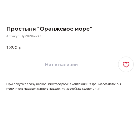
Простыня "Оранжевое море"
Артикул:
Пр2020/6-3С
1 390
р.
Нет в наличии
При покупке сразу нескольких товаров из коллекции "Оранжевое лето" вы
получите в подарок синюю наволочку из этой же коллекции!