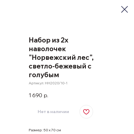
Набор из 2х
наволочек
"Норвежский лес",
светло-бежевый с
голубым
Артикул:
НН2020/10-1
1 690
р.
Нет в наличии
Размер: 50 х 70 см