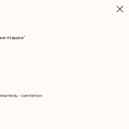
ие пташки"
лнитель - синтепон